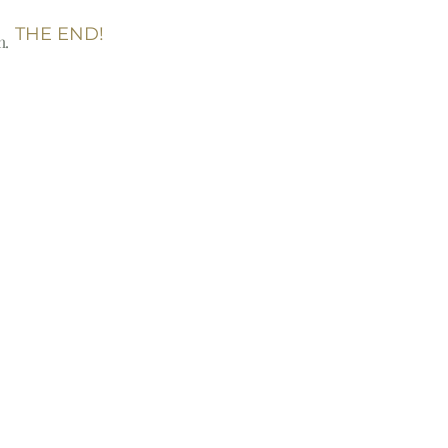
THE END!
m.