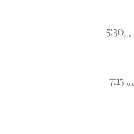
5:30
p.m.
7:15
p.m.